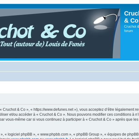
Cruc
& Co
Cruchot &
forum
, « Cruchot & Co », « https://www.defunes.net »), vous acceptez d’être légalement r
utiliser et/ou accéder à « Cruchot & Co ». Nous pouvons modifier ces conditions à 
 par vous-même car si vous continuez à participer à « Cruchot & Co » après que les 
ur », « logiciel phpBB », « www.phpbb.com », « phpBB Group », « équipes de phpBB 