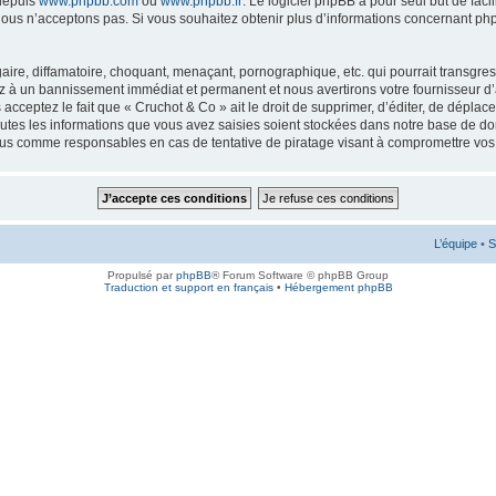
 depuis
www.phpbb.com
ou
www.phpbb.fr
. Le logiciel phpBB a pour seul but de faci
ous n’acceptons pas. Si vous souhaitez obtenir plus d’informations concernant ph
ire, diffamatoire, choquant, menaçant, pornographique, etc. qui pourrait transgress
ez à un bannissement immédiat et permanent et nous avertirons votre fournisseur d’
cceptez le fait que « Cruchot & Co » ait le droit de supprimer, d’éditer, de déplac
outes les informations que vous avez saisies soient stockées dans notre base de don
enus comme responsables en cas de tentative de piratage visant à compromettre vo
L’équipe
•
S
Propulsé par
phpBB
® Forum Software © phpBB Group
Traduction et support en français
•
Hébergement phpBB