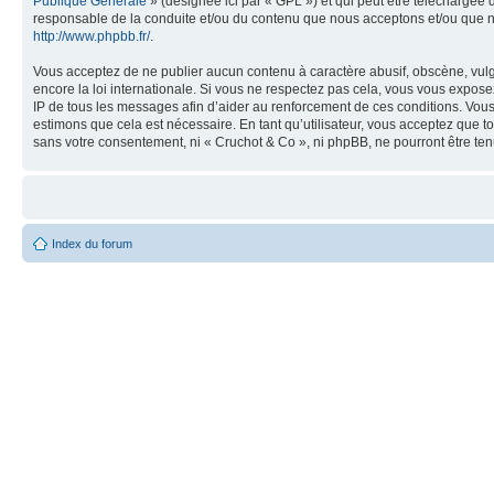
Publique Générale
» (désignée ici par « GPL ») et qui peut être téléchargée
responsable de la conduite et/ou du contenu que nous acceptons et/ou que n
http://www.phpbb.fr/
.
Vous acceptez de ne publier aucun contenu à caractère abusif, obscène, vulga
encore la loi internationale. Si vous ne respectez pas cela, vous vous expos
IP de tous les messages afin d’aider au renforcement de ces conditions. Vous a
estimons que cela est nécessaire. En tant qu’utilisateur, vous acceptez que t
sans votre consentement, ni « Cruchot & Co », ni phpBB, ne pourront être t
Index du forum