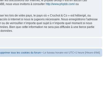
liter les discussions sur internet, le phpBB Group n’est en aucun cas
pBB, nous vous invitons à consulter
http://www.phpbb.com/
ou
er les lois de votre pays, le pays où « Cruchot & Co » est hébergé, ou
accès à internet si nous le jugeons nécessaire. Nous enregistrons l’adresse
er ou de verrouiller n’importe quel sujet à n’importe quel moment si nous
nées. Bien que cette information ne sera pas diffusée à une tierce partie
s données.
upprimer tous les cookies du forum
• Le fuseau horaire est UTC+1 heure [Heure d’été]