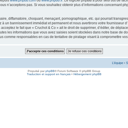
 depuis
www.phpbb.com
ou
www.phpbb.fr
. Le logiciel phpBB a pour seul but de faci
ous n’acceptons pas. Si vous souhaitez obtenir plus d’informations concernant ph
ire, diffamatoire, choquant, menaçant, pornographique, etc. qui pourrait transgress
ez à un bannissement immédiat et permanent et nous avertirons votre fournisseur d’
cceptez le fait que « Cruchot & Co » ait le droit de supprimer, d’éditer, de déplac
outes les informations que vous avez saisies soient stockées dans notre base de don
enus comme responsables en cas de tentative de piratage visant à compromettre vo
L’équipe
•
S
Propulsé par
phpBB
® Forum Software © phpBB Group
Traduction et support en français
•
Hébergement phpBB