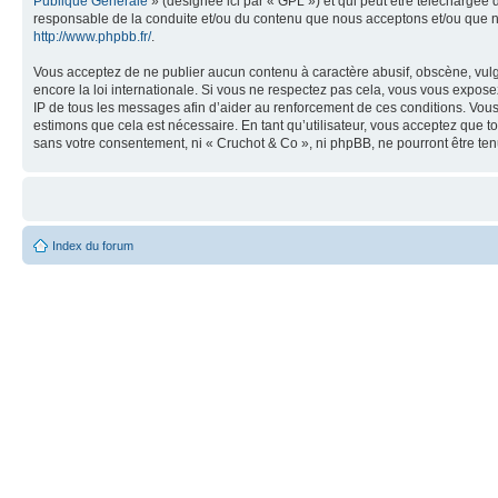
Publique Générale
» (désignée ici par « GPL ») et qui peut être téléchargée
responsable de la conduite et/ou du contenu que nous acceptons et/ou que n
http://www.phpbb.fr/
.
Vous acceptez de ne publier aucun contenu à caractère abusif, obscène, vulga
encore la loi internationale. Si vous ne respectez pas cela, vous vous expos
IP de tous les messages afin d’aider au renforcement de ces conditions. Vous a
estimons que cela est nécessaire. En tant qu’utilisateur, vous acceptez que t
sans votre consentement, ni « Cruchot & Co », ni phpBB, ne pourront être t
Index du forum