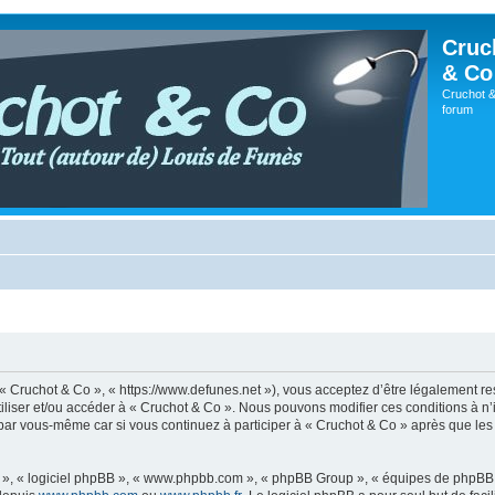
Cruc
& Co
Cruchot &
forum
, « Cruchot & Co », « https://www.defunes.net »), vous acceptez d’être légalement r
utiliser et/ou accéder à « Cruchot & Co ». Nous pouvons modifier ces conditions à 
 par vous-même car si vous continuez à participer à « Cruchot & Co » après que les 
ur », « logiciel phpBB », « www.phpbb.com », « phpBB Group », « équipes de phpBB 