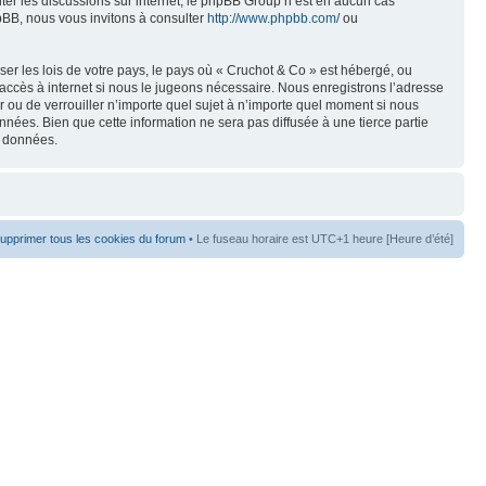
liter les discussions sur internet, le phpBB Group n’est en aucun cas
pBB, nous vous invitons à consulter
http://www.phpbb.com/
ou
er les lois de votre pays, le pays où « Cruchot & Co » est hébergé, ou
accès à internet si nous le jugeons nécessaire. Nous enregistrons l’adresse
er ou de verrouiller n’importe quel sujet à n’importe quel moment si nous
nées. Bien que cette information ne sera pas diffusée à une tierce partie
s données.
upprimer tous les cookies du forum
• Le fuseau horaire est UTC+1 heure [Heure d’été]