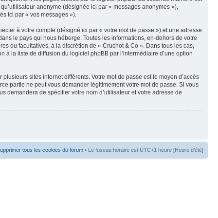
t qu’utilisateur anonyme (désignée ici par « messages anonymes »),
nés ici par « vos messages »).
ecter à votre compte (désigné ici par « votre mot de passe ») et une adresse
dans le pays qui nous héberge. Toutes les informations, en-dehors de votre
res ou facultatives, à la discrétion de « Cruchot & Co ». Dans tous les cas,
 la liste de diffusion du logiciel phpBB par l’intermédiaire d’une option
 plusieurs sites internet différents. Votre mot de passe est le moyen d’accès
erce partie ne peut vous demander légitimement votre mot de passe. Si vous
ous demandera de spécifier votre nom d’utilisateur et votre adresse de
upprimer tous les cookies du forum
• Le fuseau horaire est UTC+1 heure [Heure d’été]