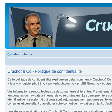
Index du forum
Cruchot & Co - Politique de confidentialité
Cette politique de confidentialité explique en détail comment « Cruchot & Co » 
« leur », « logiciel phpBB », « www.phpbb.com », « phpBB Group », « équipes de
Vos informations sont collectées de deux manières différentes. Premièrement, 
temporaires du navigateur internet de votre ordinateur. Les deux premiers cooki
identifiant de la session ») qui vous sont automatiquement assignés par le lo
consultés et permettant d’améliorer votre confort de navigation en tant qu’utili
Lors de votre navigation sur « Cruchot & Co », nous pouvons également crée