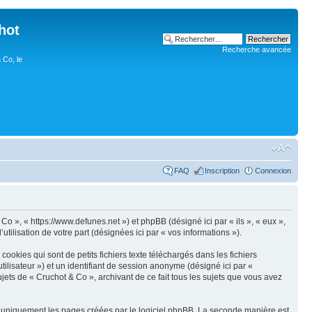
hot
Recherche avancée
 Co, le
FAQ
Inscription
Connexion
 Co », « https://www.defunes.net ») et phpBB (désigné ici par « ils », « eux »,
tilisation de votre part (désignées ici par « vos informations »).
okies qui sont de petits fichiers texte téléchargés dans les fichiers
utilisateur ») et un identifiant de session anonyme (désigné ici par «
jets de « Cruchot & Co », archivant de ce fait tous les sujets que vous avez
r uniquement les pages créées par le logiciel phpBB. La seconde manière est