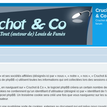
Cruc
& Co
Cruchot &
forum
et ses sociétés affiliées (désignés ici par « nous », « notre », « nos », « Cruchot &
 phpBB ») utilisent toutes les informations qui ont collectées lors des sessions d’u
en naviguant sur « Cruchot & Co », le logiciel phpBB créera un certain nombre de co
es ne contiennent qu’un identifiant d’utilisateur (désigné ici par « identifiant de l’
giciel phpBB. Un troisième cookie sera créé une fois que vous naviguerez sur les su
sateur.
r une quatrième sorte de cookies, externes au document qui est prévu pour couvri