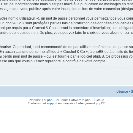
 Ceci peut correspondre mais n’est pas limité à la publication de messages en tan
messages que vous publiez après votre inscription et lors de votre connexion (désig
votre nom d’utilisateur »), un mot de passe personnel vous permettant de vous conn
 Cruchot & Co » sont protégées par les lois de protection des données applicables 
ronique requis par « Cruchot & Co » durant la procédure d’inscription, sont obligatoi
ndre publiques ou non. De plus, vous pouvez faire le choix de vous abonner ou non à
 sécurisé. Cependant, il est recommandé de ne pas utiliser le même mot de passe sur
 En aucun cas une personne affiliée à « Cruchot & Co », à phpBB ou à un site de ti
’ai perdu mon mot de passe » qui est fournie par le logiciel phpBB. Ce processus v
asse afin que vous puissiez reprendre le contrôle de votre compte.
L’équipe
•
S
Propulsé par
phpBB
® Forum Software © phpBB Group
Traduction et support en français
•
Hébergement phpBB