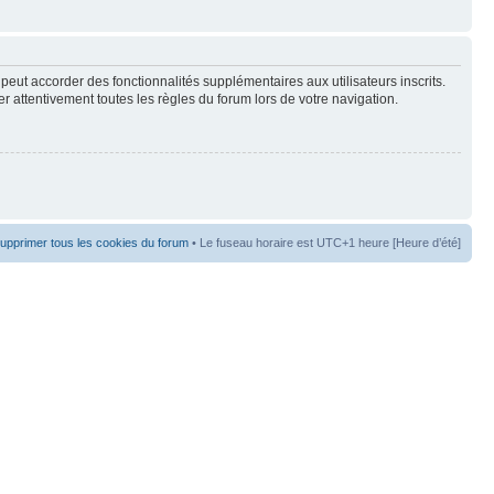
peut accorder des fonctionnalités supplémentaires aux utilisateurs inscrits.
er attentivement toutes les règles du forum lors de votre navigation.
upprimer tous les cookies du forum
• Le fuseau horaire est UTC+1 heure [Heure d’été]