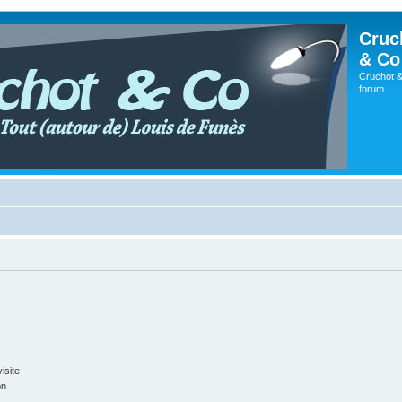
Cruc
& Co
Cruchot &
forum
isite
on