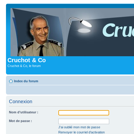
Cruchot & Co
Cruchot & Co, le forum
Index du forum
Connexion
Nom d’utilisateur :
Mot de passe :
J’ai oublié mon mot de passe
Renvoyer le courriel d’activation