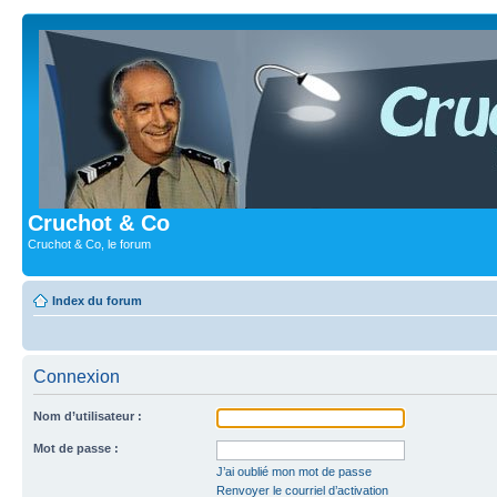
Cruchot & Co
Cruchot & Co, le forum
Index du forum
Connexion
Nom d’utilisateur :
Mot de passe :
J’ai oublié mon mot de passe
Renvoyer le courriel d’activation