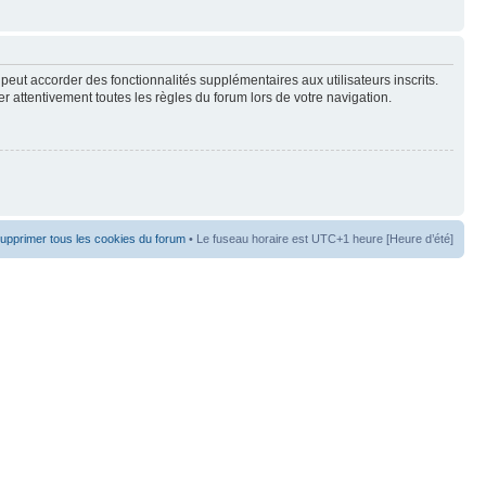
peut accorder des fonctionnalités supplémentaires aux utilisateurs inscrits.
er attentivement toutes les règles du forum lors de votre navigation.
upprimer tous les cookies du forum
• Le fuseau horaire est UTC+1 heure [Heure d’été]