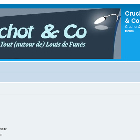
Cruc
& Co
Cruchot &
forum
isite
on