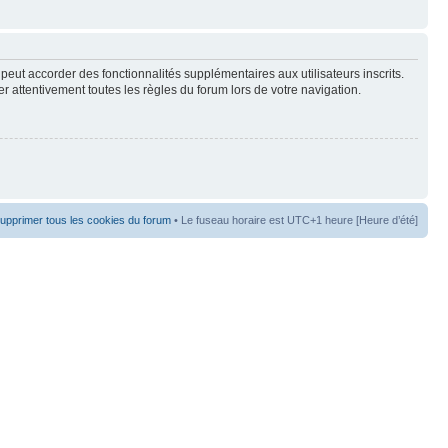
peut accorder des fonctionnalités supplémentaires aux utilisateurs inscrits.
er attentivement toutes les règles du forum lors de votre navigation.
upprimer tous les cookies du forum
• Le fuseau horaire est UTC+1 heure [Heure d’été]