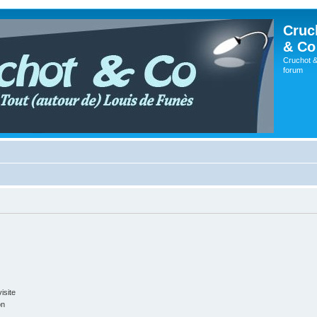
Cruc
& Co
Cruchot &
forum
isite
on