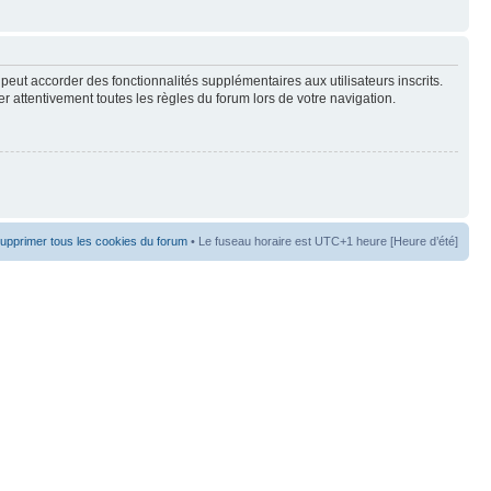
peut accorder des fonctionnalités supplémentaires aux utilisateurs inscrits.
er attentivement toutes les règles du forum lors de votre navigation.
upprimer tous les cookies du forum
• Le fuseau horaire est UTC+1 heure [Heure d’été]