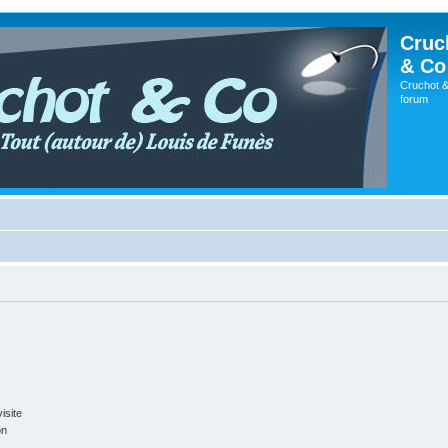
Cruc
& Co
Cruchot &
forum
isite
on