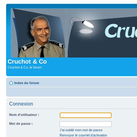
Cruchot & Co
Cruchot & Co, le forum
Index du forum
Connexion
Nom d’utilisateur :
Mot de passe :
J’ai oublié mon mot de passe
Renvoyer le courriel d’activation