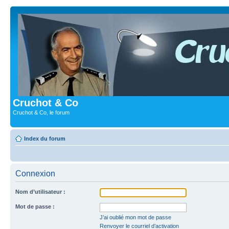
Cruchot & Co
Cruchot & Co, le forum
Index du forum
Connexion
Nom d’utilisateur :
Mot de passe :
J’ai oublié mon mot de passe
Renvoyer le courriel d’activation