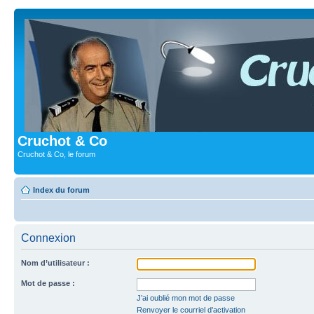
Cruchot & Co
Cruchot & Co, le forum
Index du forum
Connexion
Nom d’utilisateur :
Mot de passe :
J’ai oublié mon mot de passe
Renvoyer le courriel d’activation