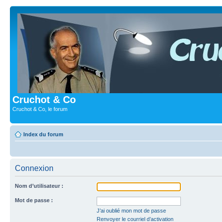
Cruchot & Co
Cruchot & Co, le forum
Index du forum
Connexion
Nom d’utilisateur :
Mot de passe :
J’ai oublié mon mot de passe
Renvoyer le courriel d’activation