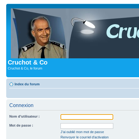
Cruchot & Co
Cruchot & Co, le forum
Index du forum
Connexion
Nom d’utilisateur :
Mot de passe :
J’ai oublié mon mot de passe
Renvoyer le courriel d’activation