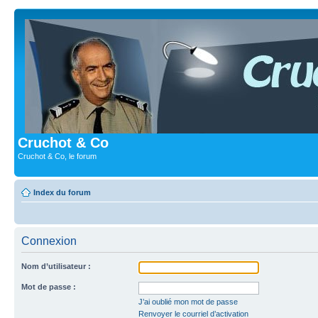
Cruchot & Co
Cruchot & Co, le forum
Index du forum
Connexion
Nom d’utilisateur :
Mot de passe :
J’ai oublié mon mot de passe
Renvoyer le courriel d’activation