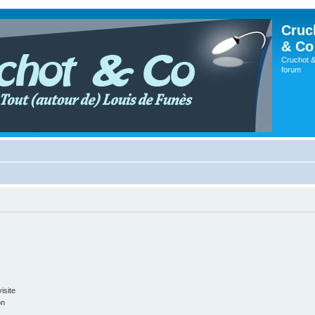
Cruc
& Co
Cruchot &
forum
isite
on