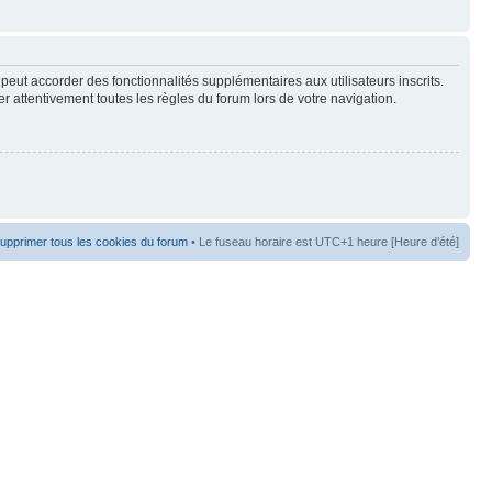
peut accorder des fonctionnalités supplémentaires aux utilisateurs inscrits.
er attentivement toutes les règles du forum lors de votre navigation.
upprimer tous les cookies du forum
• Le fuseau horaire est UTC+1 heure [Heure d’été]