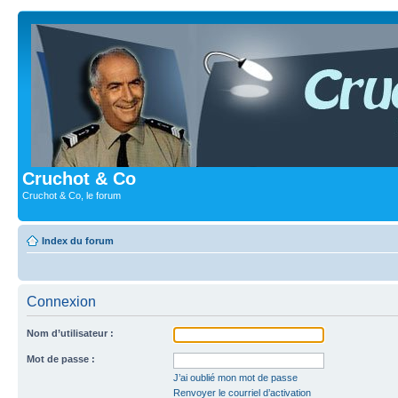
Cruchot & Co
Cruchot & Co, le forum
Index du forum
Connexion
Nom d’utilisateur :
Mot de passe :
J’ai oublié mon mot de passe
Renvoyer le courriel d’activation