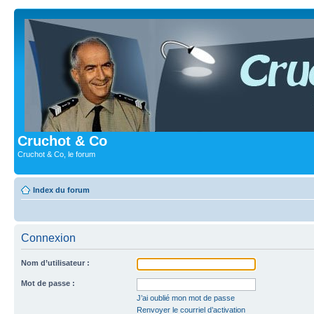
Cruchot & Co
Cruchot & Co, le forum
Index du forum
Connexion
Nom d’utilisateur :
Mot de passe :
J’ai oublié mon mot de passe
Renvoyer le courriel d’activation