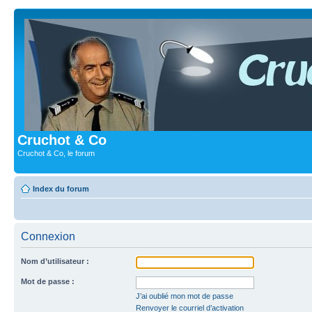
Cruchot & Co
Cruchot & Co, le forum
Index du forum
Connexion
Nom d’utilisateur :
Mot de passe :
J’ai oublié mon mot de passe
Renvoyer le courriel d’activation