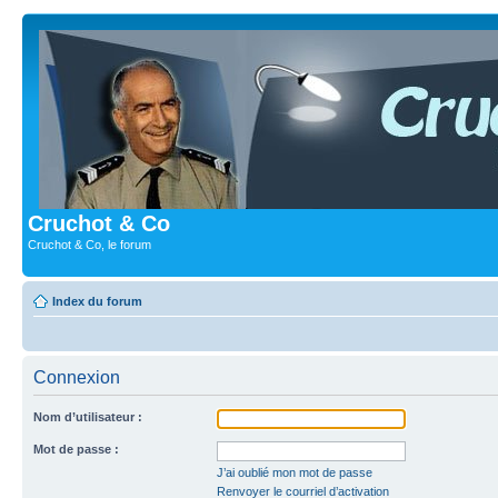
Cruchot & Co
Cruchot & Co, le forum
Index du forum
Connexion
Nom d’utilisateur :
Mot de passe :
J’ai oublié mon mot de passe
Renvoyer le courriel d’activation