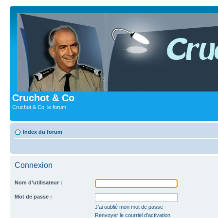
Cruchot & Co
Cruchot & Co, le forum
Index du forum
Connexion
Nom d’utilisateur :
Mot de passe :
J’ai oublié mon mot de passe
Renvoyer le courriel d’activation