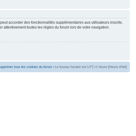
peut accorder des fonctionnalités supplémentaires aux utilisateurs inscrits.
er attentivement toutes les règles du forum lors de votre navigation.
upprimer tous les cookies du forum
• Le fuseau horaire est UTC+1 heure [Heure d’été]