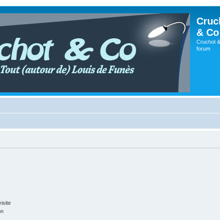
Cruc
& Co
Cruchot &
forum
isite
on