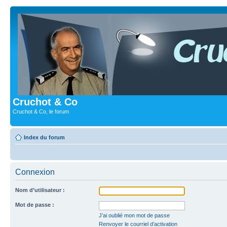
Cruchot & Co
Cruchot & Co, le forum
Index du forum
Connexion
Nom d’utilisateur :
Mot de passe :
J’ai oublié mon mot de passe
Renvoyer le courriel d’activation