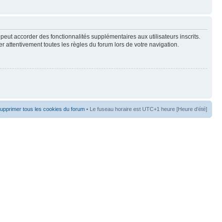
peut accorder des fonctionnalités supplémentaires aux utilisateurs inscrits.
er attentivement toutes les règles du forum lors de votre navigation.
upprimer tous les cookies du forum
• Le fuseau horaire est UTC+1 heure [Heure d’été]