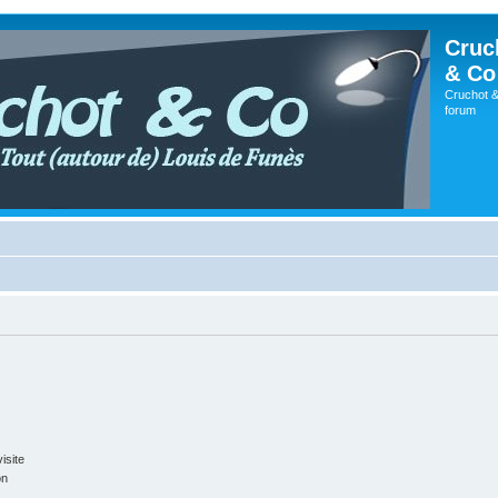
Cruc
& Co
Cruchot &
forum
isite
on