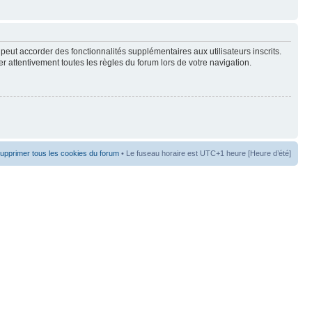
peut accorder des fonctionnalités supplémentaires aux utilisateurs inscrits.
er attentivement toutes les règles du forum lors de votre navigation.
upprimer tous les cookies du forum
• Le fuseau horaire est UTC+1 heure [Heure d’été]