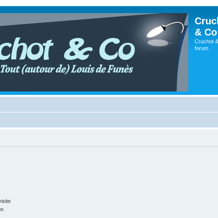
Cruc
& Co
Cruchot &
forum
isite
on