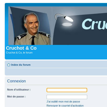
Cruchot & Co
Cruchot & Co, le forum
Index du forum
Connexion
Nom d’utilisateur :
Mot de passe :
J’ai oublié mon mot de passe
Renvoyer le courriel d’activation