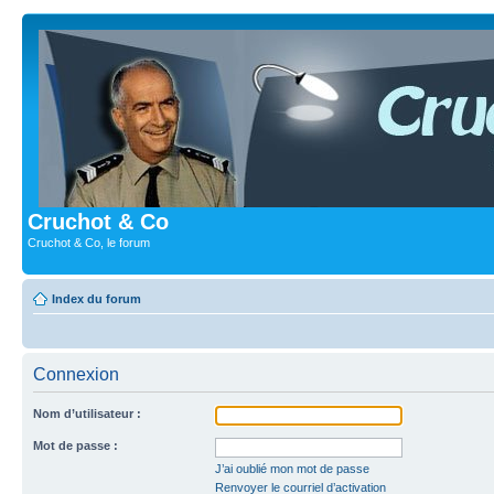
Cruchot & Co
Cruchot & Co, le forum
Index du forum
Connexion
Nom d’utilisateur :
Mot de passe :
J’ai oublié mon mot de passe
Renvoyer le courriel d’activation