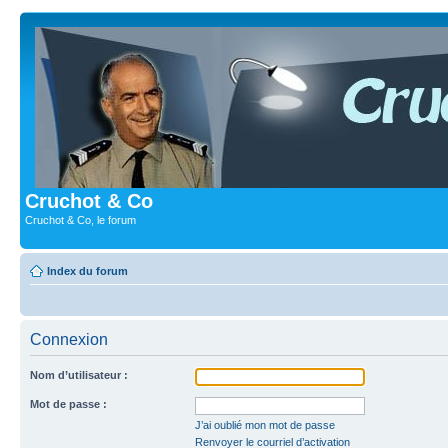
Cruchot & Co
Cruchot & Co, le forum
Index du forum
Connexion
Nom d’utilisateur :
Mot de passe :
J’ai oublié mon mot de passe
Renvoyer le courriel d’activation