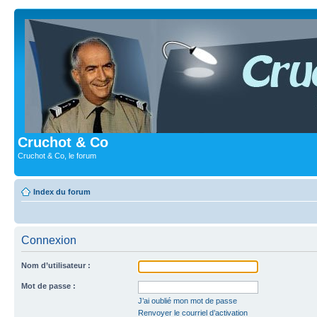
Cruchot & Co
Cruchot & Co, le forum
Index du forum
Connexion
Nom d’utilisateur :
Mot de passe :
J’ai oublié mon mot de passe
Renvoyer le courriel d’activation