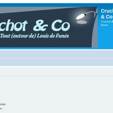
Cruc
& Co
Cruchot &
forum
isite
on