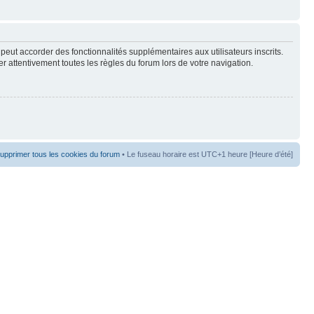
peut accorder des fonctionnalités supplémentaires aux utilisateurs inscrits.
er attentivement toutes les règles du forum lors de votre navigation.
upprimer tous les cookies du forum
• Le fuseau horaire est UTC+1 heure [Heure d’été]