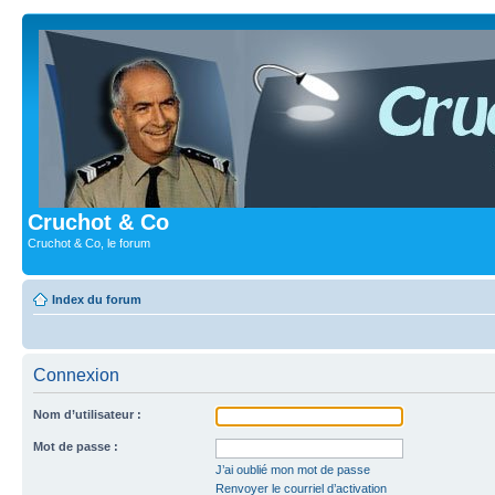
Cruchot & Co
Cruchot & Co, le forum
Index du forum
Connexion
Nom d’utilisateur :
Mot de passe :
J’ai oublié mon mot de passe
Renvoyer le courriel d’activation