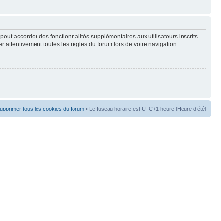
peut accorder des fonctionnalités supplémentaires aux utilisateurs inscrits.
er attentivement toutes les règles du forum lors de votre navigation.
upprimer tous les cookies du forum
• Le fuseau horaire est UTC+1 heure [Heure d’été]