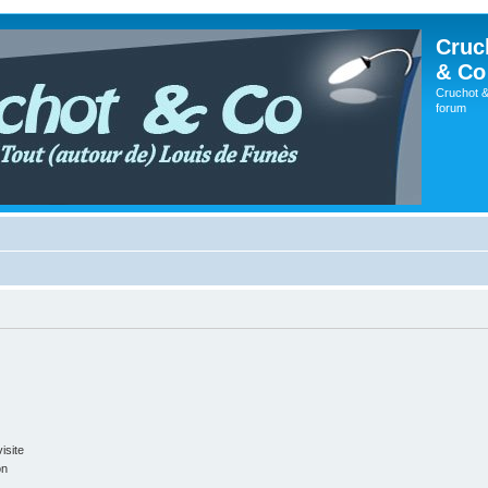
Cruc
& Co
Cruchot &
forum
isite
on