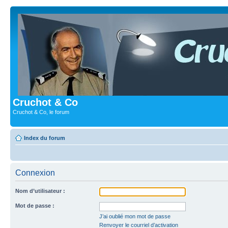
Cruchot & Co
Cruchot & Co, le forum
Index du forum
Connexion
Nom d’utilisateur :
Mot de passe :
J’ai oublié mon mot de passe
Renvoyer le courriel d’activation