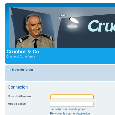
Cruchot & Co
Cruchot & Co, le forum
Index du forum
Connexion
Nom d’utilisateur :
Mot de passe :
J’ai oublié mon mot de passe
Renvoyer le courriel d’activation