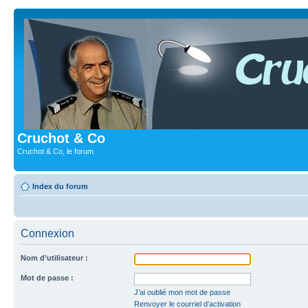
Cruchot & Co
Cruchot & Co, le forum
Index du forum
Connexion
Nom d’utilisateur :
Mot de passe :
J’ai oublié mon mot de passe
Renvoyer le courriel d’activation