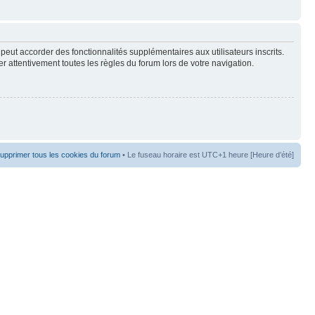
peut accorder des fonctionnalités supplémentaires aux utilisateurs inscrits.
er attentivement toutes les règles du forum lors de votre navigation.
upprimer tous les cookies du forum
• Le fuseau horaire est UTC+1 heure [Heure d’été]