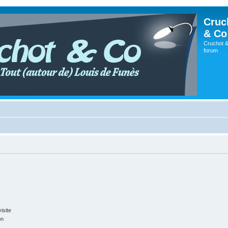
Cruc
& Co
Cruchot &
forum
isite
on