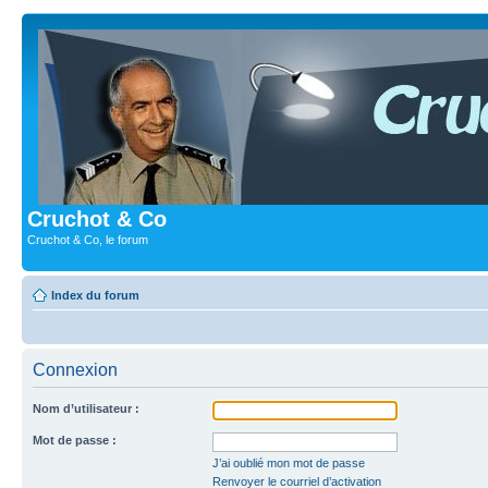
Cruchot & Co
Cruchot & Co, le forum
Index du forum
Connexion
Nom d’utilisateur :
Mot de passe :
J’ai oublié mon mot de passe
Renvoyer le courriel d’activation