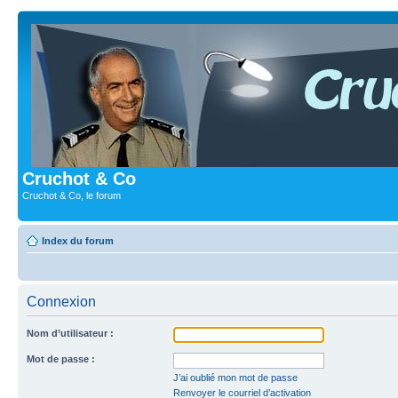
Cruchot & Co
Cruchot & Co, le forum
Index du forum
Connexion
Nom d’utilisateur :
Mot de passe :
J’ai oublié mon mot de passe
Renvoyer le courriel d’activation