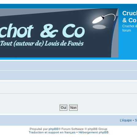
Cruc
& Co
Cruchot &
forum
L’équipe
•
S
Propulsé par
phpBB
® Forum Software © phpBB Group
Traduction et support en français
•
Hébergement phpBB