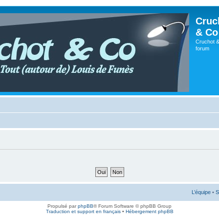
Cruc
& Co
Cruchot &
forum
L’équipe
•
S
Propulsé par
phpBB
® Forum Software © phpBB Group
Traduction et support en français
•
Hébergement phpBB