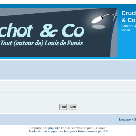
Cruc
& Co
Cruchot &
forum
L’équipe
•
S
Propulsé par
phpBB
® Forum Software © phpBB Group
Traduction et support en français
•
Hébergement phpBB