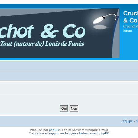
Cruc
& Co
Cruchot &
forum
L’équipe
•
S
Propulsé par
phpBB
® Forum Software © phpBB Group
Traduction et support en français
•
Hébergement phpBB