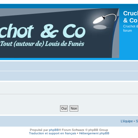
Cruc
& Co
Cruchot &
forum
L’équipe
•
S
Propulsé par
phpBB
® Forum Software © phpBB Group
Traduction et support en français
•
Hébergement phpBB