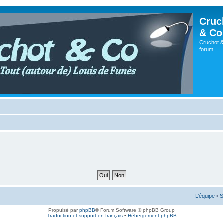
Cruc
& Co
Cruchot &
forum
L’équipe
•
S
Propulsé par
phpBB
® Forum Software © phpBB Group
Traduction et support en français
•
Hébergement phpBB