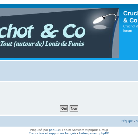
Cruc
& Co
Cruchot &
forum
L’équipe
•
S
Propulsé par
phpBB
® Forum Software © phpBB Group
Traduction et support en français
•
Hébergement phpBB