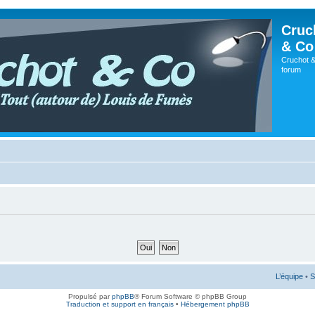
Cruc
& Co
Cruchot &
forum
L’équipe
•
S
Propulsé par
phpBB
® Forum Software © phpBB Group
Traduction et support en français
•
Hébergement phpBB