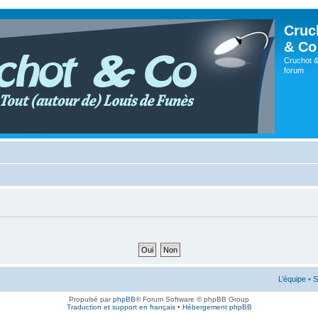
Cruc
& Co
Cruchot &
forum
L’équipe
•
S
Propulsé par
phpBB
® Forum Software © phpBB Group
Traduction et support en français
•
Hébergement phpBB