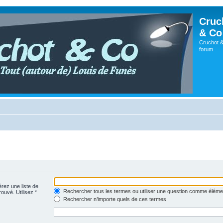
Cruc
& Co
Cruchot &
forum
érez une liste de
Rechercher tous les termes ou utiliser une question comme éléme
rouvé. Utilisez *
Rechercher n’importe quels de ces termes