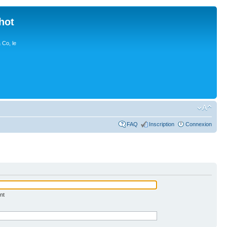
hot
 Co, le
FAQ
Inscription
Connexion
nt