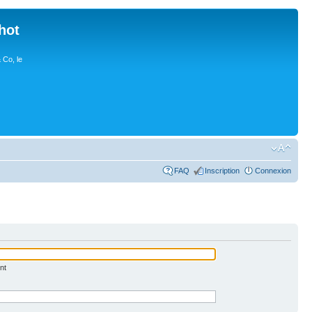
hot
 Co, le
FAQ
Inscription
Connexion
nt