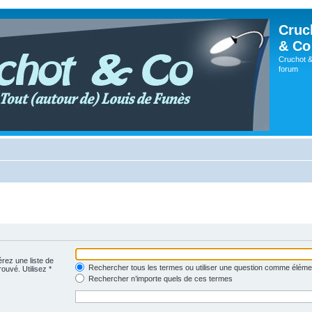
Cruc
& Co
Cruchot &
forum
érez une liste de
Rechercher tous les termes ou utiliser une question comme éléme
rouvé. Utilisez *
Rechercher n’importe quels de ces termes