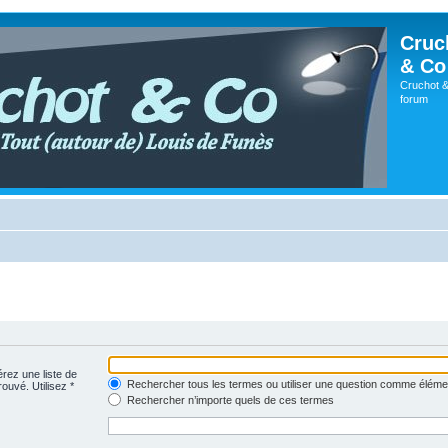
Cruc
& Co
Cruchot &
forum
érez une liste de
Rechercher tous les termes ou utiliser une question comme éléme
rouvé. Utilisez *
Rechercher n’importe quels de ces termes