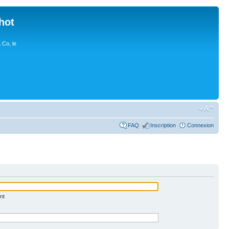
hot
 Co, le
FAQ
Inscription
Connexion
nt